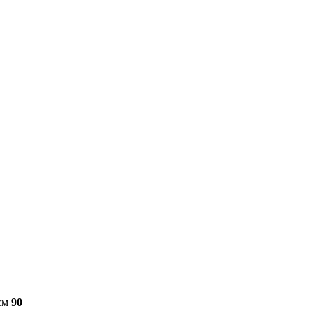
см
90