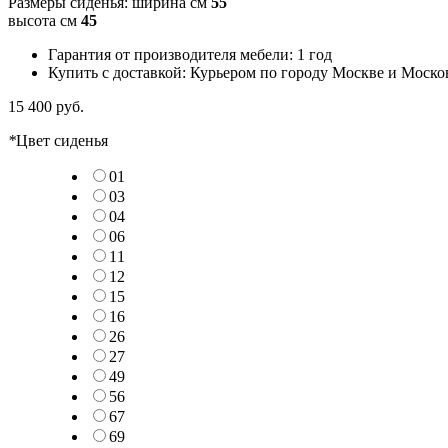
Размеры сиденья: ширина см
55
высота см
45
Гарантия от производителя мебели: 1 год
Купить с доставкой: Курьером по городу Москве и Моско
15 400 руб.
*
Цвет сиденья
01
03
04
06
11
12
15
16
26
27
49
56
67
69