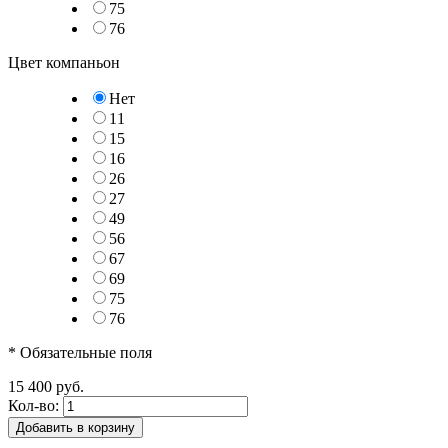
75
76
Цвет компаньон
Нет
11
15
16
26
27
49
56
67
69
75
76
* Обязательные поля
15 400 руб.
Кол-во:
Добавить в корзину