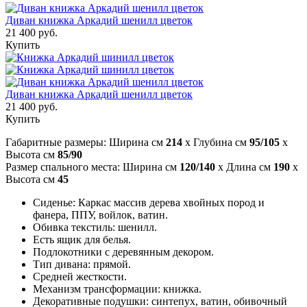
Диван книжка Аркадий шенилл цветок
21 400 руб.
Купить
Диван книжка Аркадий шенилл цветок
21 400 руб.
Купить
Габаритные размеры: Ширина см
214
x Глубина см
95/105
x
Высота см
85/90
Размер спального места: Ширина см
120/140
x Длина см
190
x
Высота см
45
Сиденье: Каркас массив дерева хвойных пород и
фанера, ППУ, войлок, ватин.
Обивка текстиль: шенилл.
Есть ящик для белья.
Подлокотники с деревянным декором.
Тип дивана: прямой.
Средней жесткости.
Механизм трансформации: книжка.
Декоративные подушки: синтепух, ватин, обивочный