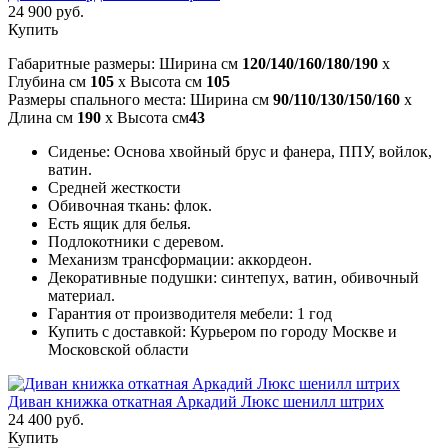
24 900 руб.
Купить
Габаритные размеры: Ширина см
120/140/160/180/190
x
Глубина см
105
x Высота см
105
Размеры спального места: Ширина см
90/110/130/150/160
x
Длина см
190
x Высота см
43
Сиденье: Основа хвойный брус и фанера, ППУ, войлок,
ватин.
Средней жесткости
Обивочная ткань: флок.
Есть ящик для белья.
Подлокотники с деревом.
Механизм трансформации: аккордеон.
Декоративные подушки: синтепух, ватин, обивочный
материал.
Гарантия от производителя мебели: 1 год
Купить с доставкой: Курьером по городу Москве и
Московской области
Диван книжка откатная Аркадий Люкс шенилл штрих
24 400 руб.
Купить