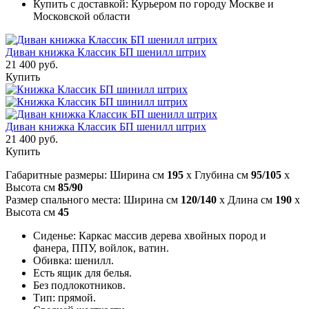
Купить с доставкой: Курьером по городу Москве и
Московской области
Диван книжка Классик БП шенилл штрих
21 400 руб.
Купить
Диван книжка Классик БП шенилл штрих
21 400 руб.
Купить
Габаритные размеры: Ширина см
195
x Глубина см
95/105
x
Высота см
85/90
Размер спального места: Ширина см
120/140
x Длина см
190
x
Высота см
45
Сиденье: Каркас массив дерева хвойных пород и
фанера, ППУ, войлок, ватин.
Обивка: шенилл.
Есть ящик для белья.
Без подлокотников.
Тип: прямой.