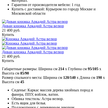
материал.
Гарантия от производителя мебели: 1 год
Купить с доставкой: Курьером по городу Москве и
Московской области
Диван книжка Аркадий Астра велюр
21 400 руб.
Купить
Диван книжка Аркадий Астра велюр
21 400 руб.
Купить
Габаритные размеры: Ширина см
214
x Глубина см
95/105
x
Высота см
85/90
Размер спального места: Ширина см
120/140
x Длина см
190
x
Высота см
45
Сиденье: Каркас массив дерева хвойных пород и
фанера, ППУ, войлок, ватин.
Обивка текстиль: Астра велюр.
Есть ящик для белья.
Подлокотники с деревянным декором.