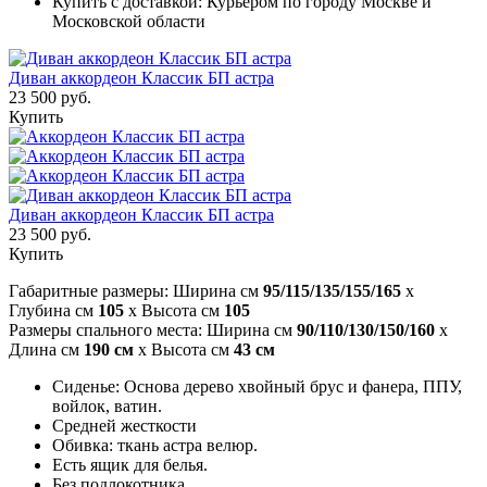
Купить с доставкой: Курьером по городу Москве и
Московской области
Диван аккордеон Классик БП астра
23 500 руб.
Купить
Диван аккордеон Классик БП астра
23 500 руб.
Купить
Габаритные размеры: Ширина см
95/115/135/155/165
x
Глубина см
105
x Высота см
105
Размеры спального места: Ширина см
90/110/130/150/160
x
Длина см
190 см
x Высота см
43 см
Сиденье: Основа дерево хвойный брус и фанера, ППУ,
войлок, ватин.
Средней жесткости
Обивка: ткань астра велюр.
Есть ящик для белья.
Без подлокотника.