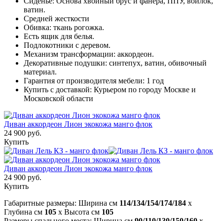
Сиденье: Основа хвойный брус и фанера, ППУ, войлок,
ватин.
Средней жесткости
Обивка: ткань рогожка.
Есть ящик для белья.
Подлокотники с деревом.
Механизм трансформации: аккордеон.
Декоративные подушки: синтепух, ватин, обивочный
материал.
Гарантия от производителя мебели: 1 год
Купить с доставкой: Курьером по городу Москве и
Московской области
Диван аккордеон Лион экокожа манго флок
24 900 руб.
Купить
Диван аккордеон Лион экокожа манго флок
24 900 руб.
Купить
Габаритные размеры: Ширина см
114/134/154/174/184
x
Глубина см
105
x Высота см
105
Размеры спального места: Ширина см
90/110/130/150/160
x